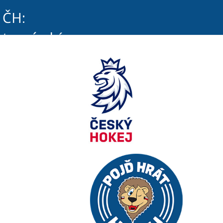
ČH:
trenérský
systém
Coach
Manager